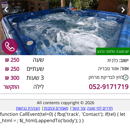
1
מתוך 29
יש מענה טלפוני כרגע
שעה
250 ₪
ישוב:
כלנית
שעתיים
אזור:
אזור טבריה
250 ₪
3 שעות
300 ₪
052-9171719
לילה
התקשר
All contents copyright © 2026
חדרים לפי שעה
צור קשר
|
מאמרים וכתבות
|
הצהרת נגישות
function CallEvent(tel=0) { fbq('track', 'Contact'); if(tel) { let
_html =
; $(_html).appendTo('body'); } }