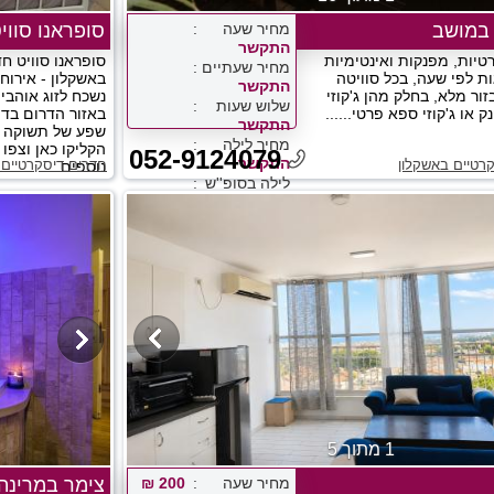
 במושב
מחיר שעה
סופראנו סווי
התקשר
טיות, מפנקות ואינטימיות
סופראנו סוויט ח
מחיר שעתיים
ות לפי שעה, בכל סוויטה
באשקלון - אירוח
התקשר
ור מלא, בחלק מהן ג'קוזי
נשכח לזוג אוהבי
שלוש שעות
 או ג'קוזי ספא פרטי......
באזור הדרום בד
התקשר
שפע של תשוקה בא
מחיר לילה
הקליקו כאן וצפו
052-9124079
התקשר
רטיים באשקלון
חדרים דיסקרטיים 
נוספים...
לילה בסופ''ש
התקשר
1 מתוך 5
מחיר שעה
200 ₪
צימר במרינה