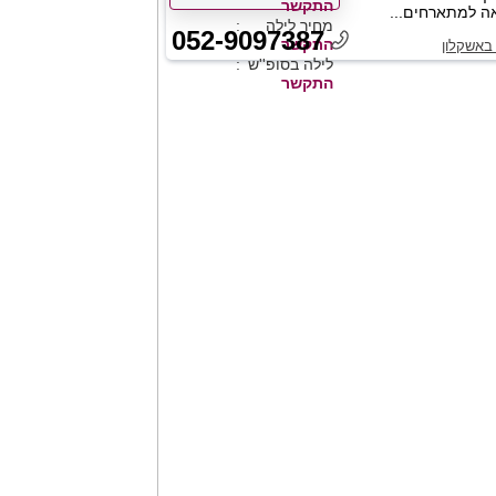
התקשר
ה למתארחים...
מחיר לילה
052-9097387
התקשר
באשקלון
לילה בסופ''ש
התקשר