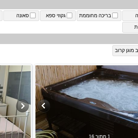
ה
בריכה מחוממת
גקוזי ספא
סאונה
ת
מוגן קרוב
1 מתוך 16