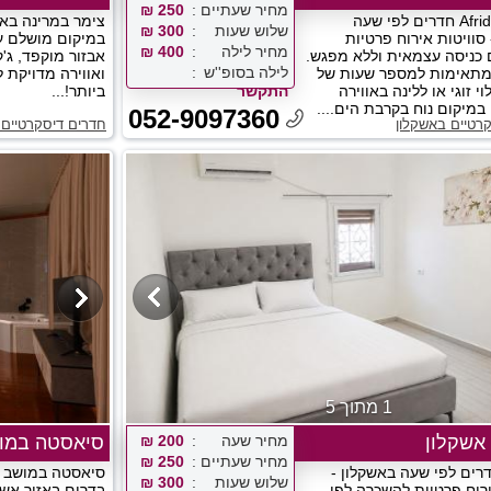
מחיר שעתיים
250 ₪
Afridar Afridar חדרים לפי שעה
צימר במרינה באש
שלוש שעות
300 ₪
סוויטות אירוח פרטיות
במיקום מושלם עם
מחיר לילה
400 ₪
ם כניסה עצמאית וללא מפגש.
אבזור מוקפד, ג'ק
לילה בסופ''ש
מתאימות למספר שעות של
ואווירה מדויקת ל
י זוגי או ללינה באווירה
התקשר
ביותר!...
במיקום נוח בקרבת הים....
052-9097360
רטיים באשקלון
חדרים דיסקרטיים 
1 מתוך 5
אשקלון
מחיר שעה
200 ₪
סיאסטה במו
מחיר שעתיים
250 ₪
רים לפי שעה באשקלון -
סיאסטה במושב ס
שלוש שעות
300 ₪
ירוח פרטיות להשכרה לפי
בדרום באזור אשקל