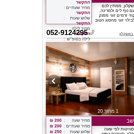
התקשר
קלון, ממתין לכם
מחיר שעתיים
 נוף לים ולמרינה,
התקשר
וזי זרמים זוגי מפנק
שלוש שעות
בילוי זוגי מהסוג הטוב
התקשר
מחיר לילה
052-9124295
התקשר
באשקלון
לילה בסופ''ש
התקשר
1 מתוך 20
שב
מחיר שעה
200 ₪
מחיר שעתיים
200 ₪
וויטות לפי שעה
שלוש שעות
250 ₪
ון, סוויטות נופש