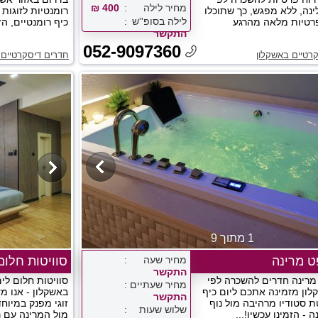
מחיר לילה
400 ₪
ינה, ללא מפגש, כך שתוכלו
רומנטיות לזוגות
לילה בסופ''ש
רטיות מלאה מהרגע
כיף רומנטיים, הזמ
התקשר
052-9097360
רטיים באשקלון
חדרים דיסקרטיים 
1 מתוך 9
ט מרינה
מחיר שעה
סוויטות חלום
התקשר
 מרינה חדרים להשכרה לפי
סוויטות חלום לי
מחיר שעתיים
ון מזמינה אתכם ליום כיף
באשקלון - אנו מ
התקשר
טת סטודיו מרהיבה מול נוף
זוגי מפנק במיוח
שלוש שעות
ה - הזמינו עכשיו!...
מול המרינה עם נ