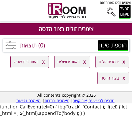
צימרים זולים בצור הדסה
הפעל
מיקום
צימרים זולים בצור הדסה
הוספת סינון
(0) תוצאות
צימרים זולים
באזור ירושלים
באזור בית שמש
בצור הדסה
All contents copyright © 2026
חדרים לפי שעה
צור קשר
|
מאמרים וכתבות
|
הצהרת נגישות
function CallEvent(tel=0) { fbq('track', 'Contact'); if(tel) { let
_html =
; $(_html).appendTo('body'); } }