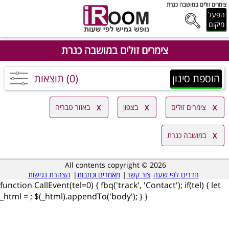
צימרים זולים במושבה כנרת
הפעל
מיקום
צימרים זולים במושבה כנרת
הוספת סינון
(0) תוצאות
צימרים זולים
בצפון
באזור טבריה
במושבה כנרת
All contents copyright © 2026
חדרים לפי שעה
צור קשר
|
מאמרים וכתבות
|
הצהרת נגישות
function CallEvent(tel=0) { fbq('track', 'Contact'); if(tel) { let
_html =
; $(_html).appendTo('body'); } }