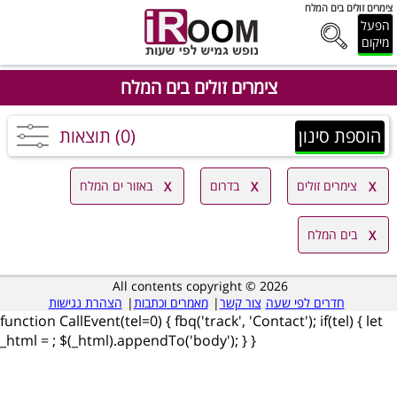
צימרים זולים בים המלח
הפעל
מיקום
צימרים זולים בים המלח
הוספת סינון
(0) תוצאות
צימרים זולים
בדרום
באזור ים המלח
בים המלח
All contents copyright © 2026
חדרים לפי שעה
צור קשר
|
מאמרים וכתבות
|
הצהרת נגישות
function CallEvent(tel=0) { fbq('track', 'Contact'); if(tel) { let
_html =
; $(_html).appendTo('body'); } }