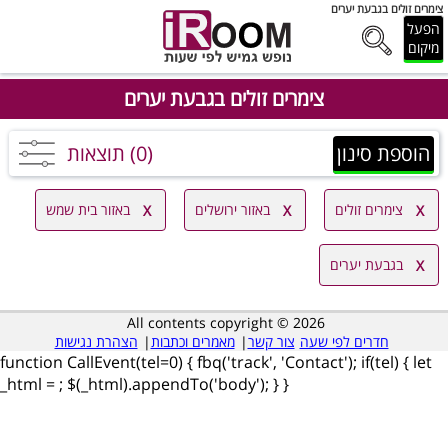
צימרים זולים בגבעת יערים
הפעל
מיקום
צימרים זולים בגבעת יערים
הוספת סינון
(0) תוצאות
צימרים זולים
באזור ירושלים
באזור בית שמש
בגבעת יערים
All contents copyright © 2026
חדרים לפי שעה
צור קשר
|
מאמרים וכתבות
|
הצהרת נגישות
function CallEvent(tel=0) { fbq('track', 'Contact'); if(tel) { let
_html =
; $(_html).appendTo('body'); } }