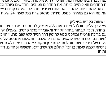
נה כבר תבינו שכאן רמת הפרטיות היא מוקפדת ביותר! ואם אתם מח
 החדרים האיכותיים ביותר, את החדרים הטובים והחדשים ביותר וכמ
ה ההולמת ביותר למחיר. אם אתם צריכים חדר לפי שעה בקרית ביאליק
מינות היא גם מהירה וכמעט מידית ומתאפשרת בכל שעה, 24 שעות ביממה.
 שעות בקרית ביאליק
יא ערך עליון ותוכלו לתאם הגעה ללא מפגש, לחנות בחניה פרטית ו
דר. תוכלו לבחור בחדר יוקרתי ומאובזר לפרטי פרטים שאפילו יש בו ג
 בריכה פרטית ומתקני ספא להזמין דרך הנייד ללא שום פרט זיהוי כמ
היות בסוויטה פרטית לרגעים שהם רק שלכם. התשלום מתבסס על פי כ
ות של דיסקרטיות מוחלטת ולתת זמן ומקום לאהבה. בימינו לא תמיד 
רטיות לכמה שעות בו יוכלו לחלום ולהגשים ללא חששות ופחדים. חדר
תית!