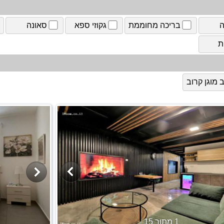
ה
בריכה מחוממת
גקוזי ספא
סאונה
ת
מוגן קרוב
1 מתוך 15