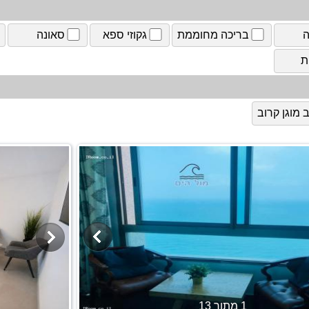
ה
בריכה מחוממת
גקוזי ספא
סאונה
ת
מוגן קרוב
1 מתוך 13