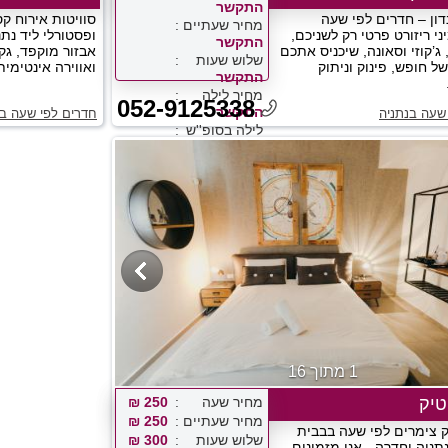
התקשר
דון – חדרים לפי שעה
סוויטות אירוח ק
מחיר שעתיים
ני ריזורט פרטי רק לשניכם,
ופסטורלי ליד נת
התקשר
ג’קוזי וסאונה, שיכניס אתכם
אבזור מוקפד, גק
שלוש שעות
ל חופש, פינוק וניתוק
ואווירה אינטימית
התקשר
מחיר לילה
052-9125338
התקשר
שעה בנתניה
חדרים לפי שעה בנ
לילה בסופ''ש
התקשר
1 מתוך 16
טיק
מחיר שעה
250 ₪
מחיר שעתיים
250 ₪
ק צימרים לפי שעה בבבית
שלוש שעות
300 ₪
תניה וחדרה - אנו מזמינים