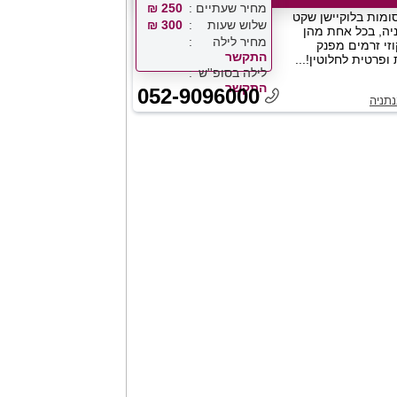
מחיר שעתיים
250 ₪
סומות בלוקיישן שקט
שלוש שעות
300 ₪
ניה, בכל אחת מהן
מחיר לילה
וזי זרמים מפנק
התקשר
 ופרטית לחלוטין!...
לילה בסופ''ש
התקשר
052-9096000
תניה