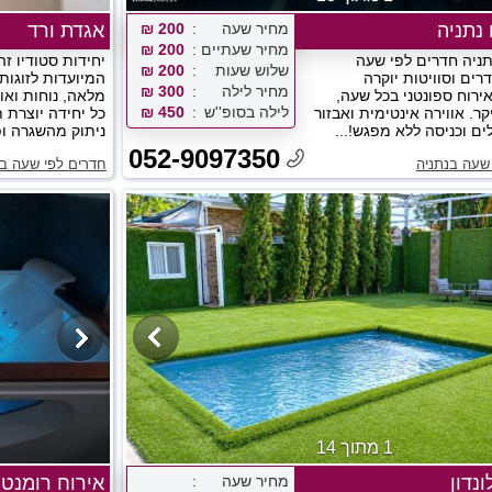
 נתניה
מחיר שעה
200 ₪
אגדת ורד
מחיר שעתיים
200 ₪
תניה חדרים לפי שעה
יחידות סטודיו ז
שלוש שעות
200 ₪
רים וסוויטות יוקרה
המיועדות לזוגו
מחיר לילה
300 ₪
ירוח ספונטני בכל שעה,
מלאה, נוחות ואוו
לילה בסופ''ש
450 ₪
קר. אווירה אינטימית ואבזור
כל יחידה יוצרת 
ים וכניסה ללא מפגש!...
ניתוק מהשגרה ופי
052-9097350
שעה בנתניה
חדרים לפי שעה בנ
1 מתוך 14
נדון
מחיר שעה
אירוח רומנטי