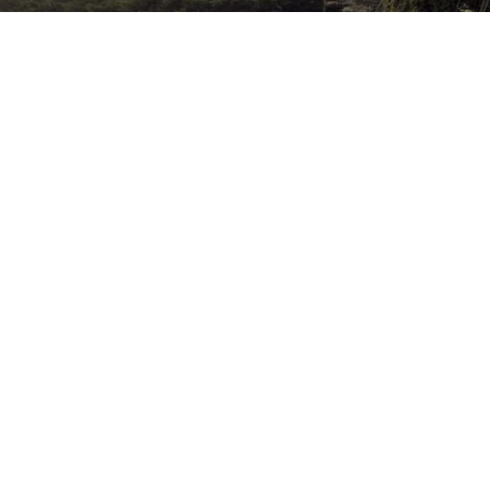
1
מתוך 21
שעה
250 ₪
ישוב:
כרמי יוסף
שעתיים
אזור:
אזור רחובות
300 ₪
3 שעות
התקשר
052-9098586
לילה
800 ₪
צימר הפסגה הכפרית