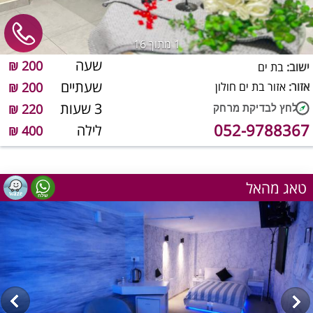
1
מתוך 16
שעה
200 ₪
ישוב:
בת ים
שעתיים
אזור:
אזור בת ים חולון
200 ₪
3 שעות
220 ₪
052-9788367
לילה
400 ₪
טאג מהאל