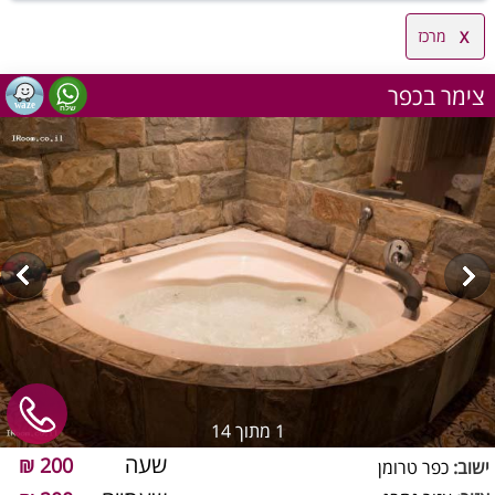
מרכז
צימר בכפר
1
מתוך 14
שעה
200 ₪
ישוב:
כפר טרומן