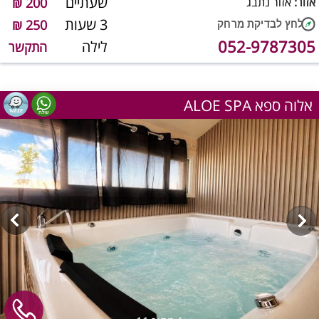
שעתיים
אזור:
אזור נתבג
200 ₪
3 שעות
250 ₪
052-9787305
לילה
התקשר
ALOE SPA אלוה ספא