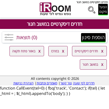
חדרים דיסקרטיים במושב חגור
הפעל
מיקום
חדרים דיסקרטיים במושב חגור
הוספת סינון
(0) תוצאות
חדרים דיסקרטיים
במרכז
באזור פתח תקווה
במושב חגור
All contents copyright © 2026
חדרים לפי שעה
צור קשר
|
מאמרים וכתבות
|
הצהרת נגישות
function CallEvent(tel=0) { fbq('track', 'Contact'); if(tel) { let
_html =
; $(_html).appendTo('body'); } }