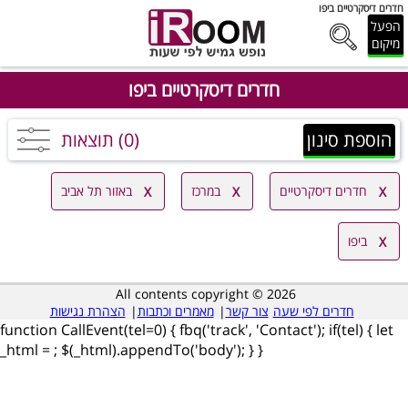
חדרים דיסקרטיים ביפו
הפעל
מיקום
חדרים דיסקרטיים ביפו
הוספת סינון
(0) תוצאות
חדרים דיסקרטיים
במרכז
באזור תל אביב
ביפו
All contents copyright © 2026
חדרים לפי שעה
צור קשר
|
מאמרים וכתבות
|
הצהרת נגישות
function CallEvent(tel=0) { fbq('track', 'Contact'); if(tel) { let
_html =
; $(_html).appendTo('body'); } }