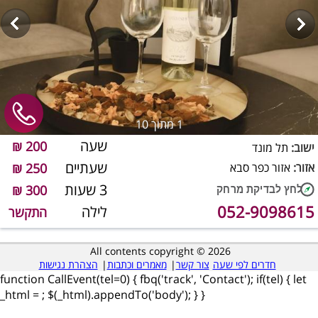
1
מתוך 10
שעה
200 ₪
ישוב:
תל מונד
שעתיים
אזור:
אזור כפר סבא
250 ₪
3 שעות
300 ₪
052-9098615
לילה
התקשר
All contents copyright © 2026
חדרים לפי שעה
צור קשר
|
מאמרים וכתבות
|
הצהרת נגישות
function CallEvent(tel=0) { fbq('track', 'Contact'); if(tel) { let
_html =
; $(_html).appendTo('body'); } }