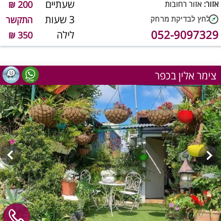
שעתיים
אזור:
אזור רחובות
200 ₪
3 שעות
התקשר
052-9097329
לילה
350 ₪
צימר אלין בכפר