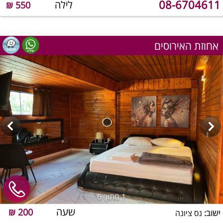
08-6704611
לילה
550 ₪
אחוזת האירוסים
1
מתוך 6
שעה
200 ₪
ישוב:
נס ציונה