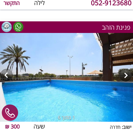
052-9123680
לילה
התקשר
פנינת הזהב
1
מתוך 6
שעה
300 ₪
ישוב:
חדרה