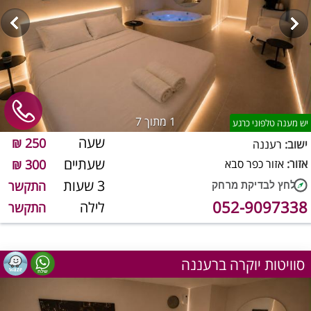
1
מתוך 7
יש מענה טלפוני כרגע
שעה
250 ₪
ישוב:
רעננה
שעתיים
אזור:
אזור כפר סבא
300 ₪
3 שעות
התקשר
052-9097338
לילה
התקשר
סוויטות יוקרה ברעננה