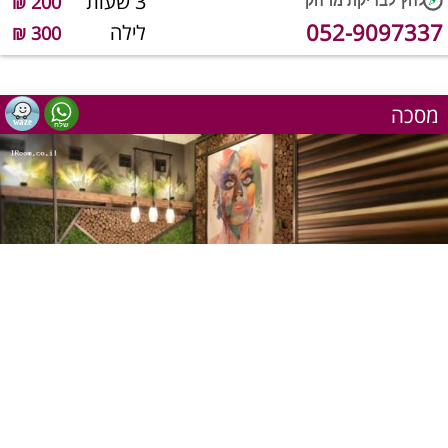
3 שעות
200 ₪
052-9097337
לילה
300 ₪
מסכה
1
מתוך 15
שעה