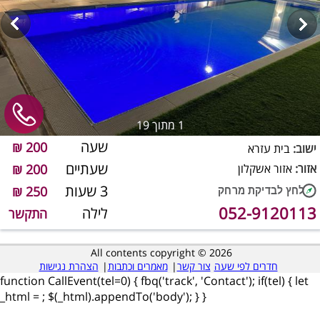
1
מתוך 19
שעה
200 ₪
ישוב:
בית עזרא
שעתיים
אזור:
אזור אשקלון
200 ₪
3 שעות
250 ₪
052-9120113
לילה
התקשר
All contents copyright © 2026
חדרים לפי שעה
צור קשר
|
מאמרים וכתבות
|
הצהרת נגישות
function CallEvent(tel=0) { fbq('track', 'Contact'); if(tel) { let
_html =
; $(_html).appendTo('body'); } }