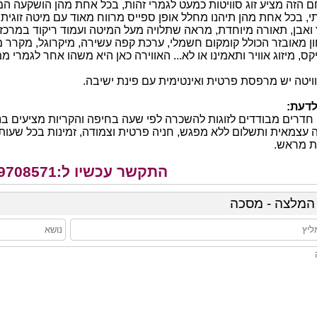
הזה מציע זוג סוויטות כמעט לגמרי זהות, בכל אחת מהן הושקעה המ
י, בכל אחת מהן תיהנו מחלל אופן ספייס מרווח מאוד עם מיטה זוגית 
ואבן, תאורה מיוחדת, מראה שתלויה מעל המיטה ועמוד ריקוד במרכ
 מאובזר הכולל קומקום חשמלי, ערכת קפה עשירה, מיקרוגל, מקרר מינ
קס, מיזוג אוויר ותאמינו או לא... האווירה כאן היא משהו אחר לגמרי
ויטה יש מרפסת פרטית ואינטימית עם פינת ישיבה.
לדעת:
דרים מבודדים לזוגות להשכרה לפי שעה בחיפה והקריות מציעים ב
 עצמאית ותשלום ללא מפגש, חניה פרטית וצמודה, זמינות בכל שע
ת מראש.
התקשר עכשיו ל:052-9708571
המלצה - מסכה