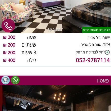
1
מתוך 19
יש מענה טלפוני כרגע
שעה
200 ₪
ישוב:
תל אביב
שעתיים
אזור:
אזור תל אביב
200 ₪
3 שעות
200 ₪
052-9787114
לילה
400 ₪
פאטיו