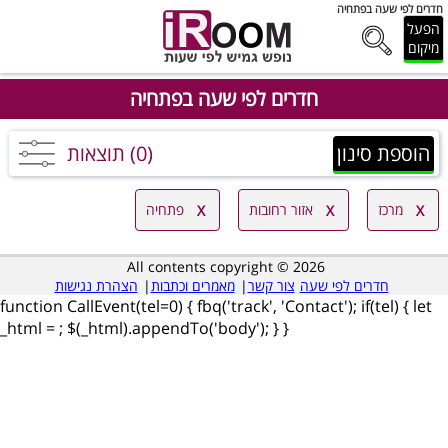
הפעל
מיקום
חדרים לפי שעה בפתחיה‭
הוספת סינון
(0) תוצאות
מרכז
אזור רחובות
פתחיה‭
All contents copyright © 2026
חדרים לפי שעה
צור קשר
|
מאמרים וכתבות
|
הצהרת נגישות
function CallEvent(tel=0) { fbq('track', 'Contact'); if(tel) { let
_html =
; $(_html).appendTo('body'); } }