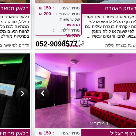
בעמק האהבה
מחיר שעה
150 ₪
בלאק סטאר נ
מחיר שעתיים
200 ₪
מק האהבה צימרים עם גקוזי
בלאק סטאר רום 
שלוש שעות
ת נוף הגליל לנופש או לפי
הגליל, סוויטה מו
התקשר
טה יוקרתית בנצרת עילית עם
ממתינה לכם בלוק
מחיר לילה
 לפי שעות או לילה מפנק
לחוות רגעים מלא
התקשר
בוע, לחצו והזמינו עכשיו!...
בפרטיות מוחלטת ה
לילה בסופ''ש
052-9098577
שעה בנצרת עילית
חדרים לפי שעה בנ
התקשר
1 מתוך 12
בנוף הגליל
מחיר שעה
150 ₪
בלאק פרימיום