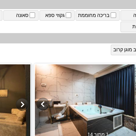
ה
בריכה מחוממת
גקוזי ספא
סאונה
ת
מוגן קרוב
1 מתוך 14