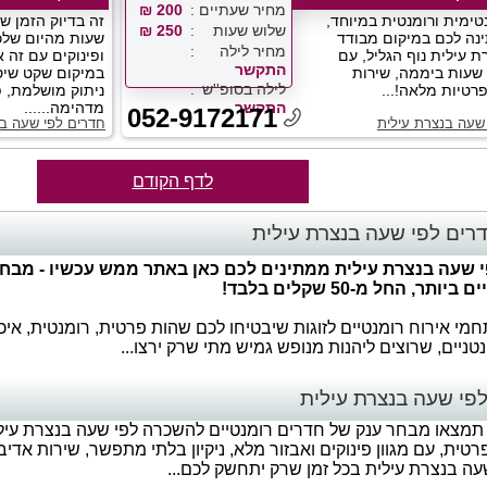
מחיר שעתיים
200 ₪
טימית ורומנטית במיוחד,
זה בדיוק הזמן 
שלוש שעות
250 ₪
נה לכם במיקום מבודד
שעות מהיום שלכ
מחיר לילה
ת עילית נוף הגליל, עם
ופינוקים עם זה 
התקשר
זמינות 24 שעות ביממה, שירות
במיקום שקט שי
לילה בסופ''ש
פרטיות מלאה!...
ניתוק מושלמת, פ
התקשר
מדהימה......
052-9172171
שעה בנצרת עילית
חדרים לפי שעה בנ
לדף הקודם
רים לפי שעה בנצרת עילית
 שעה בנצרת עילית ממתינים לכם כאן באתר ממש עכשיו - מבחר
תר, החל מ-50 שקלים בלבד!
י אירוח רומנטיים לזוגות שיבטיחו לכם שהות פרטית, רומנטית, איכ
נטניים, שרוצים ליהנות מנופש גמיש מתי שרק ירצו...
פי שעה בנצרת עילית
תמצאו מבחר ענק של חדרים רומנטיים להשכרה לפי שעה בנצרת עילית
רטית, עם מגוון פינוקים ואבזור מלא, ניקיון בלתי מתפשר, שירות אד
עה בנצרת עילית בכל זמן שרק יתחשק לכם...