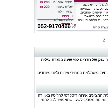
מחיר שעתיים
200 ₪
שלכם להקדיש כמה
שלוש שעות
220 ₪
ם לטובת רומנטיקה
מחיר לילה
או זו שאתם אוהבים,
התקשר
ספק לכם תחושת
לילה בסופ''ש
רטיות מלאה ואווירה
התקשר
052-9170466
צרת עילית
2
 ענק של חדרים לפי שעה בנצרת עילית
ותית ומשתלמת במחירי אירוח ולינה מיוחדים
 המציעים אירוח דיסקרטי לחלוטין באווירה
יב וזמינות מסביב לשעון שתאפשר לכם להזמין