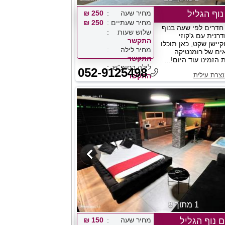
וף הגליל
מחיר שעה
250 ₪
מחיר שעתיים
250 ₪
חדרים לפי שעה בנוף
שלוש שעות
דרנית עם ג'קוזי
התקשר
יישן שקט, כאן תוכלו
מחיר לילה
ים של רומנטיקה
התקשר
זמינו עוד היום!...
לילה בסופ''ש
052-9125498
צרת עילית
התקשר
1 מתוך 8
 נוף הגליל
מחיר שעה
150 ₪