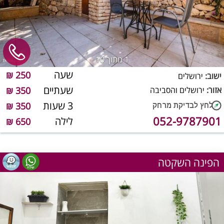
1
מתוך 10
שעה
250 ₪
ישוב:
ירושלים
שעתיים
אזור:
ירושלים והסביבה
350 ₪
3 שעות
350 ₪
052-9787901
לילה
650 ₪
הפינה השקטה