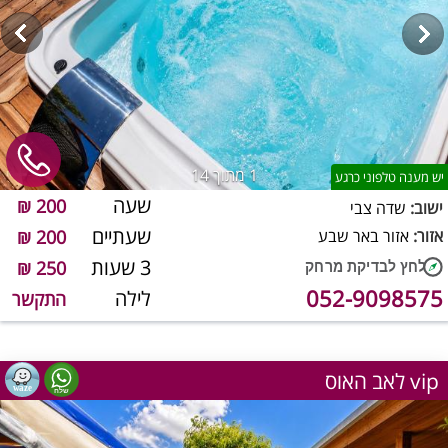
1
מתוך 14
יש מענה טלפוני כרגע
שעה
200 ₪
ישוב:
שדה צבי
שעתיים
אזור:
אזור באר שבע
200 ₪
3 שעות
250 ₪
052-9098575
לילה
התקשר
לאב האוס vip