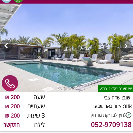
1
מתוך 25
יש מענה טלפוני כרגע
שעה
200 ₪
ישוב:
שדה צבי
שעתיים
אזור:
אזור באר שבע
200 ₪
3 שעות
200 ₪
052-9709138
לילה
התקשר