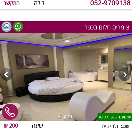
052-9709138
לילה
התקשר
צימרים חלום בכפר
1
מתוך 19
יש מענה טלפוני כרגע
שעה
200 ₪
ישוב:
תלמי בילו