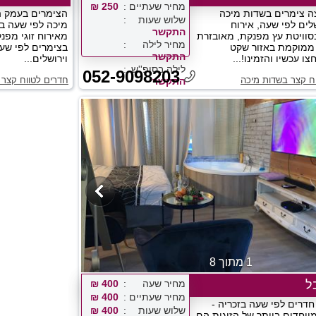
מחיר שעתיים
250 ₪
ה צימרים בשדות מיכה
הצימרים בעמק ה
שלוש שעות
לים לפי שעה, אירוח
מיכה לפי שעה בו
התקשר
סוויטת עץ מפנקת, מאובזרת
מאירוח זוגי מפנ
מחיר לילה
ממוקמת באזור שקט
בצימרים לפי שע
התקשר
צו עכשיו והזמינו!...
וירושלים...
לילה בסופ''ש
052-9098203
ח קצר בשדות מיכה
חדרים לטווח קצר 
התקשר
1 מתוך 8
ל
מחיר שעה
400 ₪
מחיר שעתיים
400 ₪
חדרים לפי שעה בזכריה -
שלוש שעות
400 ₪
יוחדים ביותר של הזוגות הם