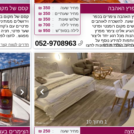
פרץ האהבה
מחיר שעה
350 ₪
קסם של מקו
מחיר שעתיים
350 ₪
ץ האהבה צימרים בכפר
קסם של מקום במ
שלוש שעות
350 ₪
 שעה. להשכרה לאוהבים
וירושלים ממתיני
מחיר לילה
700 ₪
ם מקום רומנטי ופרטי
פרטיים עם ג'קוזי
לילה בסופ''ש
950 ₪
הגיע אלינו צימר מפרץ
שער פרטי, חניה 
נות מכל רגע יחד וליצור
מפגש.. לחצו לפר
ותפות למידע נוסף על
052-9708963
ח קצר בכפר אוריה
חדרים לטווח קצר
ייה בגלריית תמונות לחצו
1 מתוך 10
סצה
מחיר שעה
250 ₪
הצימרים בע