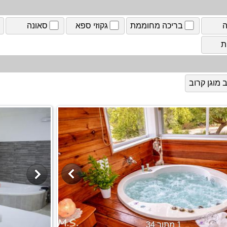
ה
בריכה מחוממת
גקוזי ספא
סאונה
ת
מוגן קרוב
1 מתוך 34