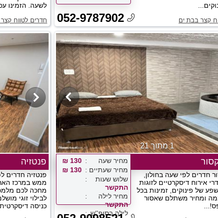
קים...
לשעה. הזמינו עכש
052-9787902
ח קצר בבת ים
חדרים לטווח קצר 
1 מתוך 21
סור
מחיר שעה
130 ₪
פנטזיה
מחיר שעתיים
130 ₪
ר חדרים לפי שעה בחולון,
פנטזיה חדרים לפ
שלוש שעות
רי אירוח דיסקרטיים לזוגות
ממש במרכז הארץ
התקשר
פע של פינוקים, זמינות בכל
מחכה לכם מלמכה
מחיר לילה
מה ומחיר משתלם שאסור
התקשר
!...
כניסה דיסקרטית..
לילה בסופ''ש