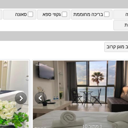
ה
בריכה מחוממת
גקוזי ספא
סאונה
ת
מוגן קרוב
1 מתוך 10