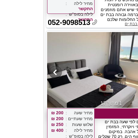
מחיר לילה
ווירה רומנטית
התקשר
תי שיש אתם מוזמנים
לילה בסופ''ש
 ברמה גבוהה בבת ים
 החלומות שלכם
התקשר
052-9098513
בבת ים
1 מתוך 17
מחיר שעה
200 ₪
מחיר שעתיים
200 ₪
 לפי שעה בבת ים
שלוש שעות
250 ₪
י ויוקרתי, המזמין
מחיר לילה
400 ₪
אהבה. במיקום
לילה בסופ''ש
מושלם בקרבת חוף הים. רק 70 שקלים