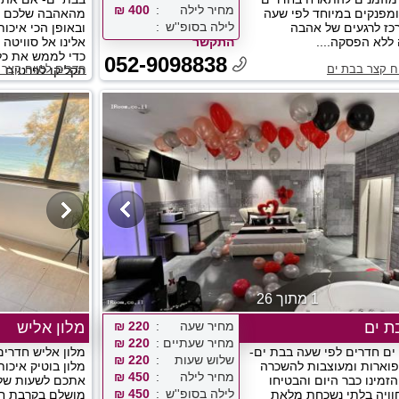
מחיר לילה
400 ₪
מפנקים במיוחד לפי שעה
מהאהבה שלכם בא
לילה בסופ''ש
כז לרגעים של אהבה
ובאופן הכי איכו
 ללא הפסקה....
התקשר
אלינו אל סוויטה
כדי לממש את כל
052-9098838
ח קצר בבת ים
חדרים לטווח קצר 
הקליקו לפרטים...
1 מתוך 26
ת ים
מחיר שעה
220 ₪
מלון אליש
מחיר שעתיים
220 ₪
ם חדרים לפי שעה בבת ים-
מלון אליש חדרים
שלוש שעות
220 ₪
פוארות ומעוצבות להשכרה
מלון בוטיק איכות
מחיר לילה
450 ₪
זמינו כבר היום והבטיחו
אתכם לשעות של 
לילה בסופ''ש
450 ₪
ויה בלתי נשכחת מלאת