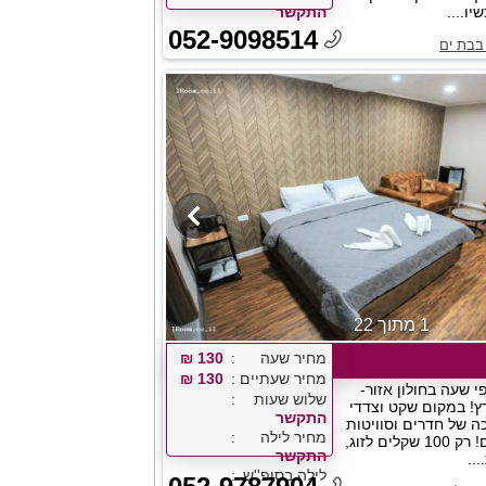
יו....
התקשר
052-9098514
בבת ים
1 מתוך 22
מחיר שעה
130 ₪
מחיר שעתיים
130 ₪
י שעה בחולון אזור-
שלוש שעות
! במקום שקט וצדדי
התקשר
 של חדרים וסוויטות
מחיר לילה
לבילוי זוגי מושלם! רק 100 שקלים לזוג,
התקשר
..
לילה בסופ''ש