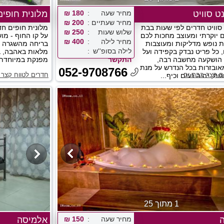
 סוויט
מחיר שעה
180 ₪
מלונית חופים
מחיר שעתיים
200 ₪
וויט חדרים לפי שעות בבת
מלונית חופים חד
שלוש שעות
250 ₪
 יוקרתי ומעוצב מחכות לכם
על קו החוף - מוש
מחיר לילה
400 ₪
ת נופש מדליקות ומעוצבות
בריחה מהשגרה ל
לילה בסופ''ש
 כל פריט נבדק בקפידה ועל
מלאות באהבה, בו
 הושקעה מחשבה רבה,
התקשר
מפנקת במיוחדת..
אובזרות בכל הנדרש על מנת
052-9708766
ח קצר בבת ים
חדרים לטווח קצר 
ות, יהיה נעים וכיף...
1 מתוך 25
מחיר שעה
150 ₪
אלמיסה