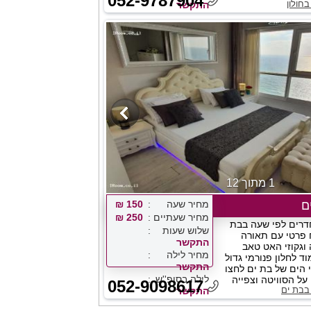
052-9787904
חולון
התקשר
1 מתוך 12
ם
מחיר שעה
150 ₪
מחיר שעתיים
250 ₪
חדרים לפי שעה בבת
שלוש שעות
 פרטי עם תאורה
התקשר
וגקוזי האט טאב
מחיר לילה
ד לחלון פנורמי גדול
התקשר
 הים של בת ים לחצו
לילה בסופ''ש
על הסוויטה וצפייה
052-9098617
בבת ים
.
התקשר