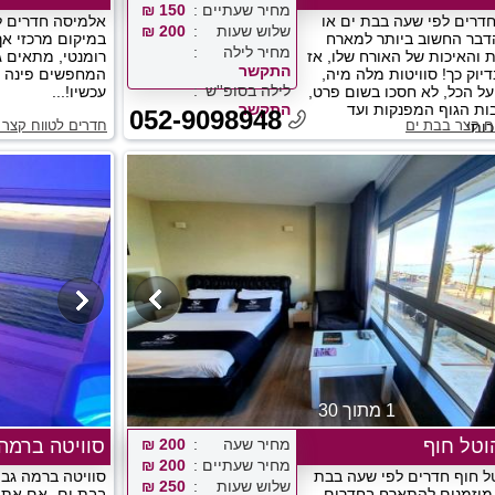
מחיר שעתיים
150 ₪
דרים לפי שעה בבת ים או
אלמיסה חדרים ל
שלוש שעות
200 ₪
דבר החשוב ביותר למארח
במיקום מרכזי אך
מחיר לילה
ת והאיכות של האורח שלו, אז
רומנטי, מתאים 
התקשר
יוק כך! סוויטות מלה מיה,
המחפשים פינה ש
לילה בסופ''ש
על הכל, לא חסכו בשום פרט,
עכשיו!...
ת הגוף המפנקות ועד
התקשר
052-9098948
ח קצר בבת ים
חדרים לטווח קצר 
תי....
1 מתוך 30
טל חוף
מחיר שעה
200 ₪
סוויטה ברמה
מחיר שעתיים
200 ₪
 חוף חדרים לפי שעה בבת
סוויטה ברמה גב
שלוש שעות
250 ₪
מוזמנים להתארח בחדרים
בבת ים- אם אתם