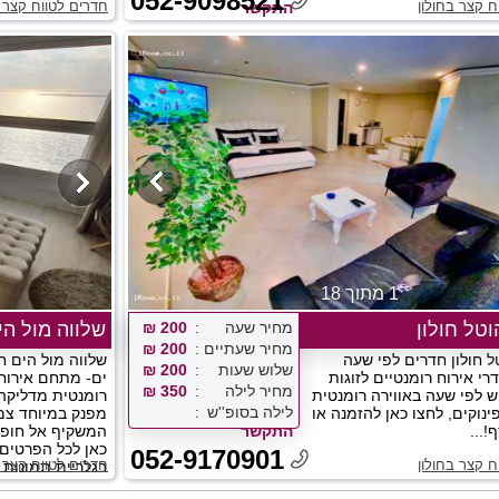
052-9098521
ח קצר בחולון
חדרים לטווח קצר ב
התקשר
1 מתוך 18
טל חולון
מחיר שעה
200 ₪
שלווה מול הי
מחיר שעתיים
200 ₪
 חולון חדרים לפי שעה
שלווה מול הים 
שלוש שעות
200 ₪
דרי אירוח רומנטיים לזוגות
ים- מתחם אירוח
מחיר לילה
350 ₪
ש לפי שעה באווירה רומנטית
רומנטית מדליקה 
לילה בסופ''ש
ינוקים, לחצו כאן להזמנה או
מפנק במיוחד צמו
!...
התקשר
המשקיף אל חופי
כאן לכל הפרטים 
052-9170901
ח קצר בחולון
חדרים לטווח קצר 
בגלריית תמונות..