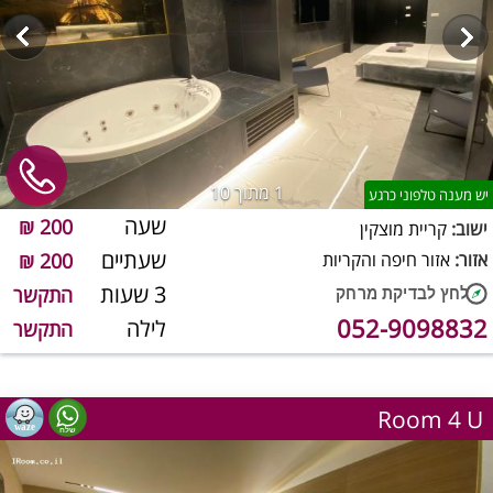
1
מתוך 10
יש מענה טלפוני כרגע
שעה
200 ₪
ישוב:
קריית מוצקין
שעתיים
אזור:
אזור חיפה והקריות
200 ₪
3 שעות
התקשר
052-9098832
לילה
התקשר
Room 4 U