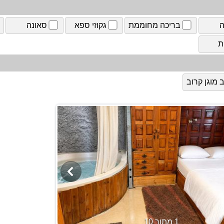
ה
בריכה מחוממת
גקוזי ספא
סאונה
ת
מוגן קרוב
1 מתוך 10