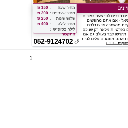
ינים
מחיר שעה
150 ₪
מחיר שעתיים
200 ₪
נים חדרים לפי שעה בצורית
שלוש שעות
250 ₪
יאל - אם אתם מחפשים
מחיר לילה
400 ₪
ת מהשגרה וליצו רלכם
לילה בסופ''ש
 בפרטיות מלאה רק שניכם
 תרגישו לבד בעולם גם אם
התקשר
 אתם מוזמנים אלינו לבית
052-9124702
ח קצר בצורית
צורית...
1