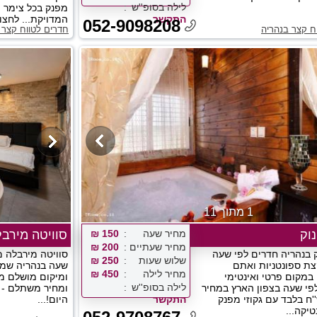
לילה בסופ''ש
מפנק בכל צימר ו
התקשר
המדויקת... לחצו ע
052-9098208
ח קצר בנהריה
חדרים לטווח קצר 
1 מתוך 11
וק
מחיר שעה
150 ₪
סוויטה מירבל
מחיר שעתיים
200 ₪
ק בנהריה חדרים לפי שעה
סוויטה מירבלה מ
שלוש שעות
250 ₪
צת ספונטניות ואתם
שעה בנהריה שמש
מחיר לילה
450 ₪
מקום פרטי ואינטימי
ומיקום מושלם מול
לילה בסופ''ש
פי שעה בצפון הארץ במחיר
ומחיר משתלם - ל
150 ש''ח בלבד עם גקוזי מפנק
התקשר
היום!...
יקה...