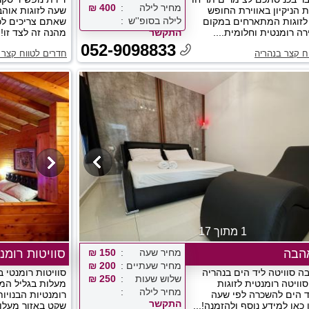
מחיר לילה
400 ₪
 הניקיון באווירת החופש
שעה לזוגות אוה
לילה בסופ''ש
לזוגות המתארחים במקום
שאתם צריכים לכ
רה רומנטית וחלומית....
התקשר
מהנה זה לצד זו!..
052-9098833
ח קצר בנהריה
חדרים לטווח קצר 
1 מתוך 17
הבה
מחיר שעה
150 ₪
סוויטות רומנ
מחיר שעתיים
200 ₪
ה סוויטה ליד הים בנהריה
סוויטות רומנטי 
שלוש שעות
250 ₪
וויטה רומנטית לזוגות
מעלות בגליל המ
מחיר לילה
ד הים להשכרה לפי שעה
רומנטיות הבנויו
התקשר
 כאן למידע נוסף ולהזמנה!...
שקט באזור מעלות