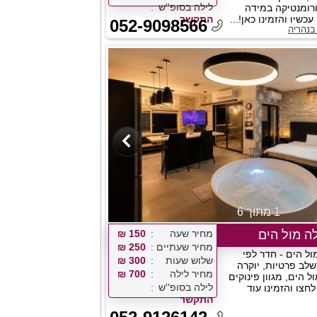
לילה בסופ''ש
רומנטיקה במידה
כשיו והזמינו כאן!...
התקשר
052-9098566
בנהריה
1 מתוך 6
ה מול הים
מחיר שעה
150 ₪
מחיר שעתיים
250 ₪
ול הים - חדר לפי
שלוש שעות
300 ₪
לב פרטיות, יוקרה
מחיר לילה
700 ₪
 הים, מגוון פינוקים
לילה בסופ''ש
חצו והזמינו עוד
התקשר