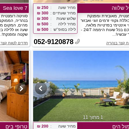
 שלווה
מחיר שעה
250 ₪
Sea love 7
מחיר שעתיים
300 ₪
מנטית, מאובזרת ומפנקת
סוויטה רומנטית י
שלוש שעות
300 ₪
ללת גקוזי זרמים זוגי ואבזור
בנהריה, הממוקמ
מחיר לילה
500 ₪
י אינטימי בפרטיות מלאה,
מהים, המקום מצי
לילה בסופ''ש
500 ₪
ממתינה לכם בכל שעות היממה 24/7 -
שעה או ללילה בא
 עכשיו!...
שקטה ומפנקת!...
052-9120878
ח קצר בנהריה
חדרים לטווח קצר 
1 מתוך 11
מול הים
מחיר שעה
200 ₪
טרופי בים