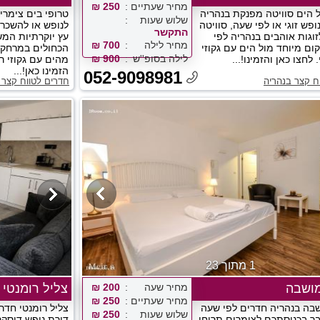
מחיר שעתיים
250 ₪
ל הים סוויטה מפנקת בנהריה
טרופי בים צימרי
שלוש שעות
ופש זוגי או לפי שעה, סוויטה
לנופש או להשכרה
התקשר
זוגות אוהבים בנהריה לפי
עץ יוקרתיות המש
מחיר לילה
700 ₪
ום מיוחד מול הים עם גקוזי
לילה בסופ''ש
900 ₪
לחצו כאן והזמינו!...
מהים עם גקוזי רו
הזמינו כאן!...
052-9098981
ח קצר בנהריה
חדרים לטווח קצר 
1 מתוך 23
מושבה
מחיר שעה
200 ₪
צליל רומנטי
מחיר שעתיים
250 ₪
בה בנהריה חדרים לפי שעה
צליל רומנטי חדר
שלוש שעות
250 ₪
בר בכניסתכם לצימרים תריחו
דירת נופש דיסק