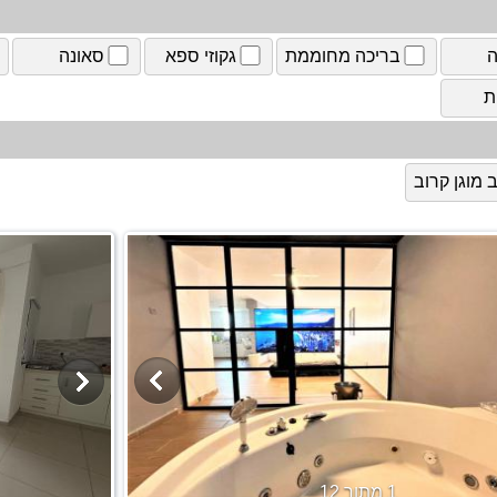
ה
בריכה מחוממת
גקוזי ספא
סאונה
ת
מוגן קרוב
1 מתוך 12