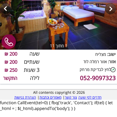
1
מתוך 11
שעה
200 ₪
ישוב:
מצליח
שעתיים
אזור:
אזור רמלה לוד
200 ₪
3 שעות
250 ₪
052-9097323
לילה
התקשר
All contents copyright © 2026
חדרים לפי שעה
צור קשר
|
מאמרים וכתבות
|
הצהרת נגישות
function CallEvent(tel=0) { fbq('track', 'Contact'); if(tel) { let
_html =
; $(_html).appendTo('body'); } }