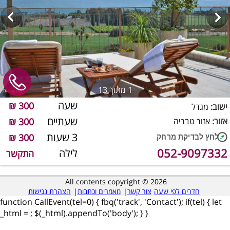
1
מתוך 13
שעה
300 ₪
ישוב:
מגדל
שעתיים
אזור:
אזור טבריה
300 ₪
3 שעות
300 ₪
052-9097332
לילה
התקשר
All contents copyright © 2026
חדרים לפי שעה
צור קשר
|
מאמרים וכתבות
|
הצהרת נגישות
function CallEvent(tel=0) { fbq('track', 'Contact'); if(tel) { let
_html =
; $(_html).appendTo('body'); } }