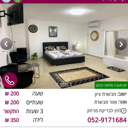
1
מתוך 4
יש מענה טלפוני כרגע
שעה
200 ₪
ישוב:
מבשרת ציון
שעתיים
אזור:
אזור מבשרת
200 ₪
3 שעות
התקשר
052-9171684
לילה
350 ₪