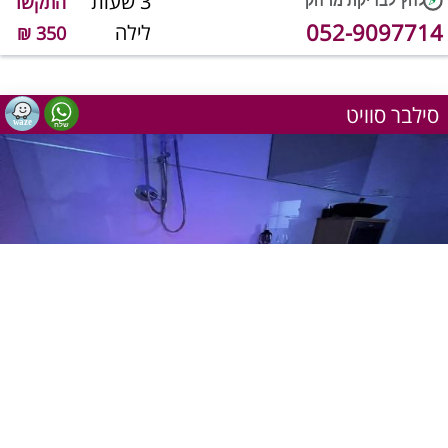
3 שעות
התקשר
052-9097714
לילה
350 ₪
סילבר סוויט
1
מתוך 5
יש מענה טלפוני כרגע
שעה