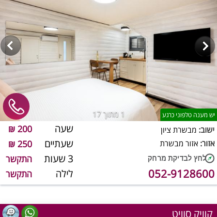
1
מתוך 17
יש מענה טלפוני כרגע
שעה
200 ₪
ישוב:
מבשרת ציון
שעתיים
אזור:
אזור מבשרת
250 ₪
3 שעות
התקשר
052-9128600
לילה
התקשר
קוויק סוויט