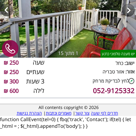
1
מתוך 15
יש מענה טלפוני כרגע
שעה
250 ₪
ישוב:
כחל
שעתיים
אזור:
אזור טבריה
250 ₪
3 שעות
300 ₪
052-9125332
לילה
600 ₪
All contents copyright © 2026
חדרים לפי שעה
צור קשר
|
מאמרים וכתבות
|
הצהרת נגישות
function CallEvent(tel=0) { fbq('track', 'Contact'); if(tel) { let
_html =
; $(_html).appendTo('body'); } }