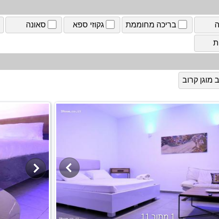
ה
בריכה מחוממת
גקוזי ספא
סאונה
ת
מוגן קרוב
1 מתוך 11