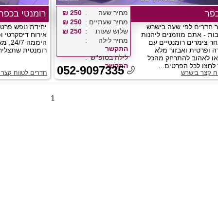
כפר
מחיר שעה
250 ₪
רומנטי בכפר
מחיר שעתיים
250 ₪
ר חדרים לפי שעה בישרש
יחידת נופש פרטי
שלוש שעות
250 ₪
ות - אתם מוזמנים ליהנות
אירוח דיסקרטי ו
מחיר לילה
חר צימרים רומנטיים עם
היממה 
התקשר
ה ופרטית ואבזור מלא
רומנטית שתצליחו 
לילה בסופ''ש
ואו לאהוב להתרחק מהכל
לחצו לכל הפרטים...
התקשר
052-9097335
ח קצר בישרש
חדרים לטווח קצר 
1