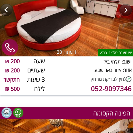
1
מתוך 20
יש מענה טלפוני כרגע
שעה
200 ₪
ישוב:
תלמי בילו
שעתיים
אזור:
אזור באר שבע
200 ₪
3 שעות
התקשר
052-9097346
לילה
500 ₪
הפינה הקסומה