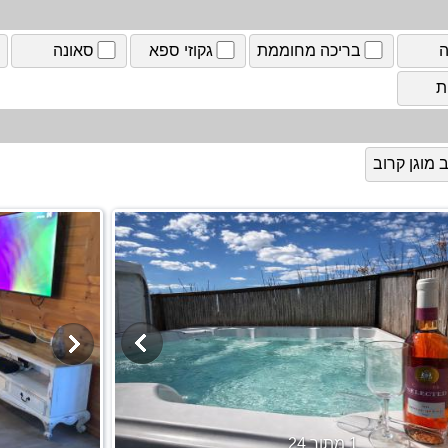
ה
בריכה מחוממת
גקוזי ספא
סאונה
ת
מוגן קרוב
1 מתוך 24