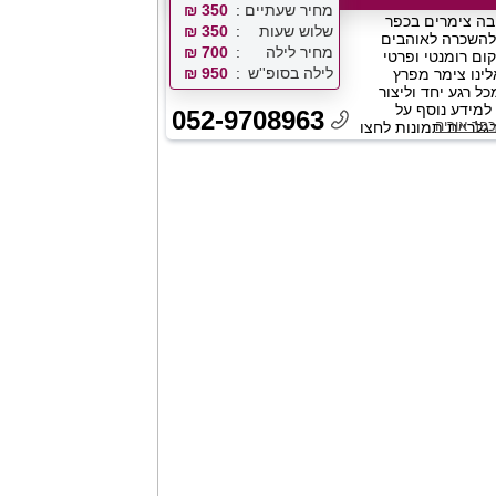
מחיר שעתיים
350 ₪
ה צימרים בכפר
שלוש שעות
350 ₪
 להשכרה לאוהבים
מחיר לילה
700 ₪
ם רומנטי ופרטי
לילה בסופ''ש
950 ₪
לינו צימר מפרץ
ל רגע יחד וליצור
למידע נוסף על
052-9708963
פר אוריה
לריית תמונות לחצו