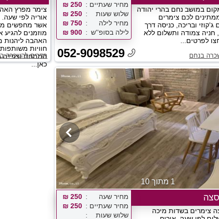
מחיר שעתיים
250 ₪
ום במושב נחם בהרי יהודה
צימר מפרץ האהב
שלוש שעות
250 ₪
ממתינים לכם צימרים
אוריה לפי שעה.
מחיר לילה
750 ₪
ג'קוזי ובריכה, כניסה דרך
אשר מחפשים מקו
לילה בסופ''ש
900 ₪
 חניה צמודה ותשלום ללא
מוזמנים להגיע א
צו לפרטים...
האהבה ליהנות מכ
חוויות משותפות 
052-9098529
כרה בנחם
חדרים להשכרה בכ
המתחם וצפייה בג
כאן...
1 מתוך 10
סצה
מחיר שעה
250 ₪
מחיר שעתיים
250 ₪
ה צימרים בשדות מיכה
שלוש שעות
לים לפי שעה, אירוח