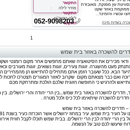
התקשר
סוויטת עץ מפנקת, מאובזרת
מחיר לילה
ממוקמת באזור שקט
התקשר
צו עכשיו והזמינו!...
לילה בסופ''ש
052-9098203
כרה בשדות מיכה
התקשר
1
דרים להשכרה באזור בית שמש
ודאי מכירים את הסיטואציה שאתם מחפשים אחר מקום רומנטי ושקט שב
תק מעט מהשגרה. זוגות צעירים, זוגות נשואים, זוגות מעורבים וכא
היעד הבא. ככל שעובר הזמן אתם מתחילים להתייאש הן מהמחירים הגב
וכה ואם כבר מצאתם מקום שקרוב לאזור המגורים תצטרכו לחכות לפ
תייאש ולהרגיש כי החופשה הזוגית שלכם הולכת ומתרחקת מכם
ד, חדרים להשכרה באזור בית שמש...בין הרי יהודה והרי ירושלים, בין
 חדרים להשכרה שיתאימו לכל כיס ולכל מטרה .
 – חדרים להשכרה באזור בית שמש
 בין הרי יהודה לבין הרי ירושלים. בבית שמש תוכלו לקבל חווית אי
רוח שיעשו לכם טוב על הנשמה.