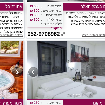
ם בעמק האלה
מחיר שעה
300 ₪
אחוזת בל
מחיר שעתיים
300 ₪
עמק האלה- צימרים בשדות
אחוזת בל חדרים 
שלוש שעות
300 ₪
שעה בואו להתאהב וליהנות
הרגעים המיוחדים
מחיר לילה
600 ₪
י מפנק ודיסקרטי במיוחד
אלו הנוצרים בספ
לילה בסופ''ש
פי שעה באזור בית שמש
אצתם מוזמנים לא
התקשר
לעצמכם כמה רגע
לחצו כאן לכל הפ
052-9708962
כרה בשדות מיכה
חדרים להשכרה בז
1 מתוך 24
 מקום
מחיר שעה
250 ₪
צימר מפרץ 