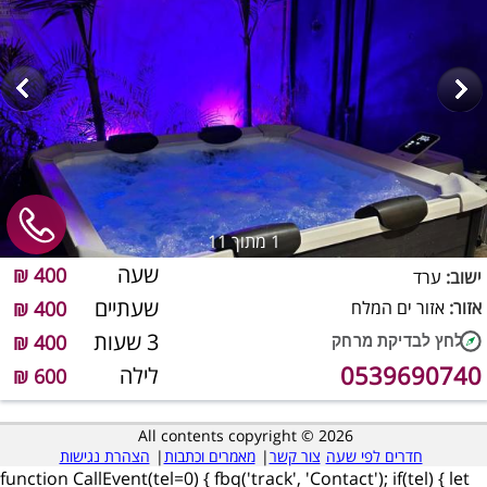
1
מתוך 11
שעה
400 ₪
ישוב:
ערד
שעתיים
אזור:
אזור ים המלח
400 ₪
3 שעות
400 ₪
0539690740
לילה
600 ₪
All contents copyright © 2026
חדרים לפי שעה
צור קשר
|
מאמרים וכתבות
|
הצהרת נגישות
function CallEvent(tel=0) { fbq('track', 'Contact'); if(tel) { let