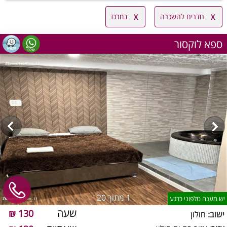
חדרים להשכרה
במרכז
ספא לוקסור
1
מתוך 20
יש מענה טלפוני כרגע
שעה
130 ₪
ישוב:
חולון