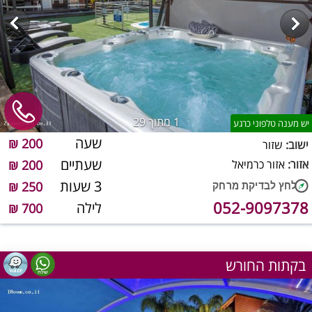
1
מתוך 29
יש מענה טלפוני כרגע
שעה
200 ₪
ישוב:
שזור
שעתיים
אזור:
אזור כרמיאל
200 ₪
3 שעות
250 ₪
052-9097378
לילה
700 ₪
בקתות החורש