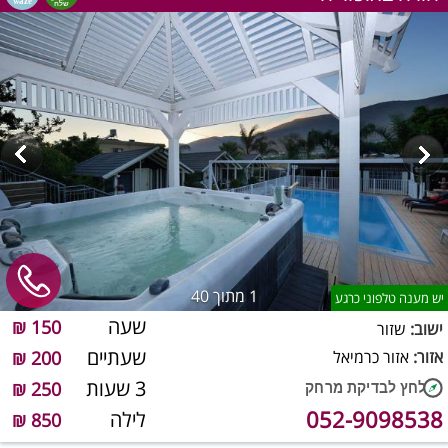
1
מתוך 40
יש מענה טלפוני כרגע
שעה
150 ₪
ישוב:
שזור
שעתיים
אזור:
אזור כרמיאל
200 ₪
3 שעות
250 ₪
052-9098538
לילה
850 ₪