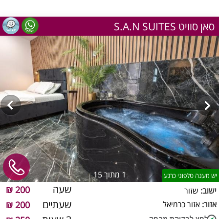
S.A.N SUITES סאן סוויט
1
מתוך 15
יש מענה טלפוני כרגע
שעה
200 ₪
ישוב:
שזור
שעתיים
אזור:
אזור כרמיאל
200 ₪