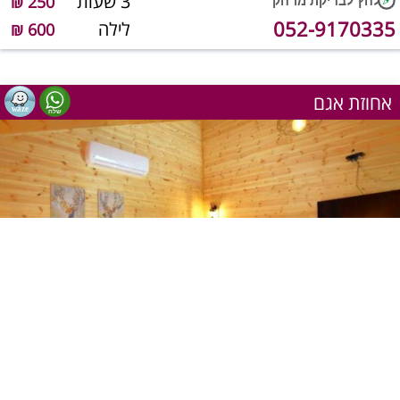
3 שעות
250 ₪
052-9170335
לילה
600 ₪
אחוזת אגם
1
מתוך 20
יש מענה טלפוני כרגע
שעה