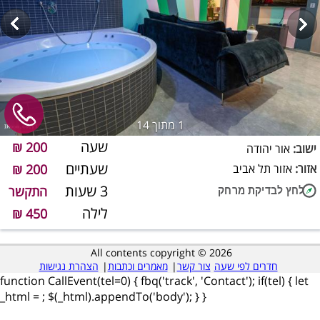
1
מתוך 14
שעה
200 ₪
ישוב:
אור יהודה
שעתיים
אזור:
אזור תל אביב
200 ₪
3 שעות
התקשר
לילה
450 ₪
All contents copyright © 2026
חדרים לפי שעה
צור קשר
|
מאמרים וכתבות
|
הצהרת נגישות
function CallEvent(tel=0) { fbq('track', 'Contact'); if(tel) { let
_html =
; $(_html).appendTo('body'); } }