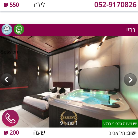
052-9170826
לילה
550 ₪
גריי
1
מתוך 9
יש מענה טלפוני כרגע
שעה
200 ₪
ישוב:
תל אביב