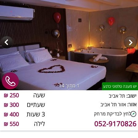
1
מתוך 14
יש מענה טלפוני כרגע
שעה
250 ₪
ישוב:
תל אביב
שעתיים
אזור:
אזור תל אביב
300 ₪
3 שעות
400 ₪
052-9170826
לילה
550 ₪