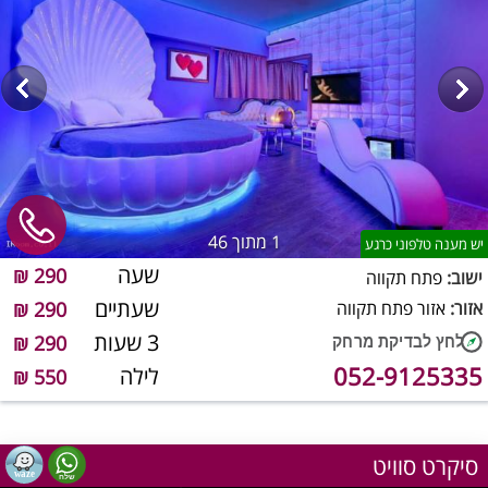
1
מתוך 46
יש מענה טלפוני כרגע
שעה
290 ₪
ישוב:
פתח תקווה
שעתיים
אזור:
אזור פתח תקווה
290 ₪
3 שעות
290 ₪
052-9125335
לילה
550 ₪
סיקרט סוויט