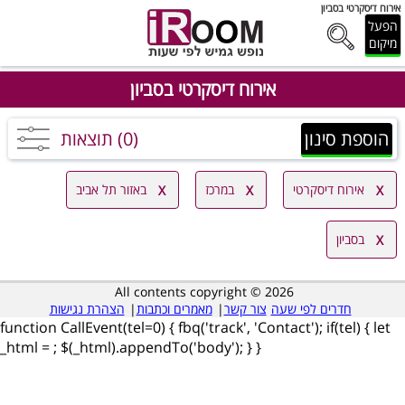
אירוח דיסקרטי בסביון
הפעל
מיקום
אירוח דיסקרטי בסביון
הוספת סינון
(0) תוצאות
אירוח דיסקרטי
במרכז
באזור תל אביב
בסביון
All contents copyright © 2026
חדרים לפי שעה
צור קשר
|
מאמרים וכתבות
|
הצהרת נגישות
function CallEvent(tel=0) { fbq('track', 'Contact'); if(tel) { let
_html =
; $(_html).appendTo('body'); } }