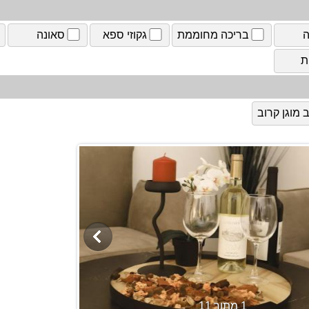
ה
בריכה מחוממת
גקוזי ספא
סאונה
ת
מוגן קרוב
1 מתוך 11