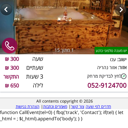
1
מתוך 15
יש מענה טלפוני כרגע
שעה
300 ₪
ישוב:
עכו
שעתיים
אזור:
אזור נהריה
300 ₪
3 שעות
התקשר
052-9124700
לילה
650 ₪
All contents copyright © 2026
חדרים לפי שעה
צור קשר
|
מאמרים וכתבות
|
הצהרת נגישות
function CallEvent(tel=0) { fbq('track', 'Contact'); if(tel) { let
_html =
; $(_html).appendTo('body'); } }