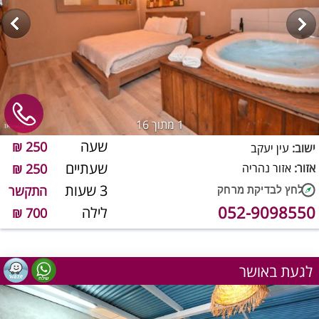
1
מתוך 16
שעה
250 ₪
ישוב:
עין יעקב
שעתיים
אזור:
אזור נהריה
250 ₪
3 שעות
התקשר
052-9098550
לילה
700 ₪
לגעת באושר