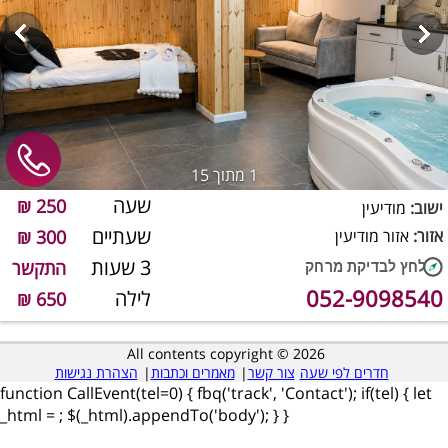
1
מתוך 15
שעה
250 ₪
ישוב:
מודיעין
שעתיים
אזור:
אזור מודיעין
300 ₪
3 שעות
התקשר
052-9098540
לילה
650 ₪
All contents copyright © 2026
חדרים לפי שעה
צור קשר
|
מאמרים וכתבות
|
הצהרת נגישות
function CallEvent(tel=0) { fbq('track', 'Contact'); if(tel) { let
_html =
; $(_html).appendTo('body'); } }