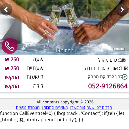
1
מתוך 19
שעה
250 ₪
ישוב:
כרם מהרל
שעתיים
אזור:
אזור קיסריה חדרה
250 ₪
3 שעות
התקשר
052-9126864
לילה
התקשר
All contents copyright © 2026
חדרים לפי שעה
צור קשר
|
מאמרים וכתבות
|
הצהרת נגישות
function CallEvent(tel=0) { fbq('track', 'Contact'); if(tel) { let
_html =
; $(_html).appendTo('body'); } }