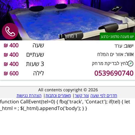
1
מתוך 11
יש מענה טלפוני כרגע
שעה
400 ₪
ישוב:
ערד
שעתיים
אזור:
אזור ים המלח
400 ₪
3 שעות
400 ₪
0539690740
לילה
600 ₪
All contents copyright © 2026
חדרים לפי שעה
צור קשר
|
מאמרים וכתבות
|
הצהרת נגישות
function CallEvent(tel=0) { fbq('track', 'Contact'); if(tel) { let
_html =
; $(_html).appendTo('body'); } }