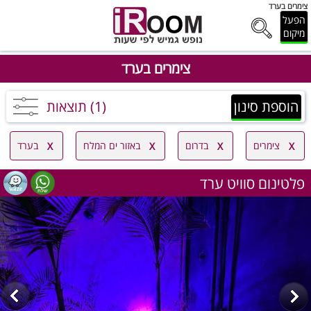
צימרים בערד
הפעל
מיקום
צימרים בערד
הוספת סינון
(1) תוצאות
צימרים
בדרום
באזור ים המלח
בערד
פלטינום סוויט ערד