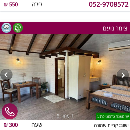
052-9708572
לילה
550 ₪
צימר נועם
1
מתוך 6
יש מענה טלפוני כרגע
שעה
300 ₪
ישוב:
קריית שמונה